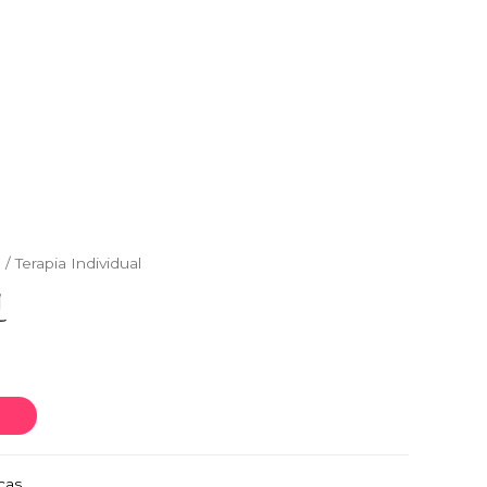
s
/ Terapia Individual
L
icas