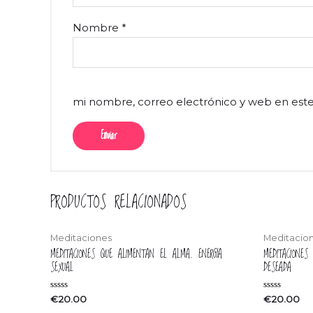
Nombre
*
mi nombre, correo electrónico y web en est
PRODUCTOS RELACIONADOS
Meditaciones
Meditacio
MEDITACIONES QUE ALIMENTAN EL ALMA. ENERGÍA
MEDITACIONES
SEXUAL
DESEADA
Valorado
Valorado
€
20.00
€
20.00
en
en