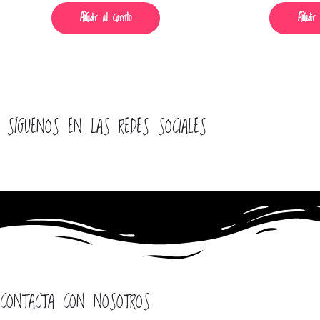
0
0
de
de
Añadir al carrito
Añadir 
5
5
SÍGUENOS EN LAS REDES SOCIALES
CONTACTA CON NOSOTROS