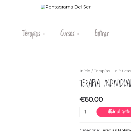
Terapias
Cursos
Entrar
Inicio
/
Terapias Holística
TERAPIA INDIVIDUA
€
60.00
Terapia
Añadir al carrito
Individual
cantidad
Categoría:
Terapias Holíst