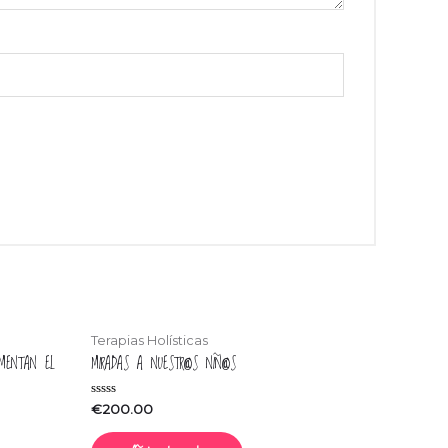
Terapias Holísticas
IMENTAN EL
MIRADAS A NUESTR@S NIÑ@S
Valorado
€
200.00
en
0
de