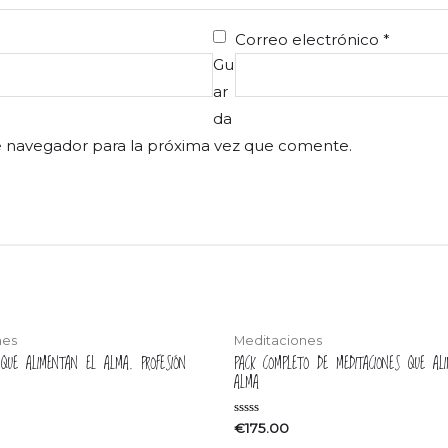
Correo electrónico
*
Gu
ar
da
e navegador para la próxima vez que comente.
nes
Meditaciones
 QUE ALIMENTAN EL ALMA. PROFESIÓN
PACK COMPLETO DE MEDITACIONES QUE AL
ALMA
Valorado
€
175.00
en