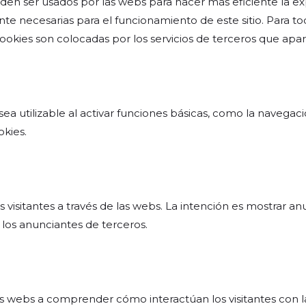
en ser usados por las webs para hacer más eficiente la ex
nte necesarias para el funcionamiento de este sitio. Para t
s cookies son colocadas por los servicios de terceros que ap
 utilizable al activar funciones básicas, como la navegació
kies.
os visitantes a través de las webs. La intención es mostrar a
 y los anunciantes de terceros.
 las webs a comprender cómo interactúan los visitantes con 