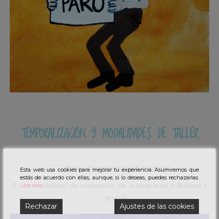
TEMPORALIZACIÓN Y MODALIDADES DE TALLER
Talleres de periodicidad quizenal.
Esta web usa cookies para mejorar tu experiencia. Asumiremos que
estás de acuerdo con ellas, aunque, si lo deseas, puedes rechazarlas.
La modalidad de realización de la terapia es individual o
Leer más
grupal
Rechazar
Ajustes de las cookies