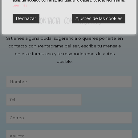
estás de acuerdo con ellas, aunque, si lo deseas, puedes rechazarlas.
Leer más
CONTACTA CON NOSOTROS
Rechazar
Ajustes de las cookies
Si tienes alguna duda, sugerencia o quieres ponerte en
contacto con Pentagrama del ser, escribe tu mensaje
en este formulario y te responderemos lo antes
posible.