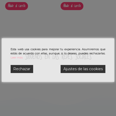
0
0
Añadir al carrito
Añadir al carrito
de
de
5
5
Esta web usa cookies para mejorar tu experiencia. Asumiremos que
estás de acuerdo con ellas, aunque, si lo deseas, puedes rechazarlas.
SÍGUENOS EN LAS REDES SOCIALES
Leer más
Rechazar
Ajustes de las cookies