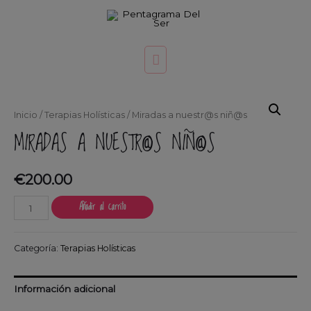
Inicio
/
Terapias Holísticas
/ Miradas a nuestr@s niñ@s
MIRADAS A NUESTR@S NIÑ@S
€
200.00
Añadir al carrito
Categoría:
Terapias Holísticas
Información adicional