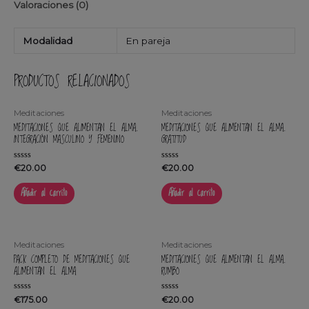
Valoraciones (0)
Modalidad
En pareja
PRODUCTOS RELACIONADOS
Meditaciones
Meditaciones
MEDITACIONES QUE ALIMENTAN EL ALMA.
MEDITACIONES QUE ALIMENTAN EL ALMA.
INTEGRACIÓN MASCULINO Y FEMENINO
GRATITUD
Valorado
Valorado
€
20.00
€
20.00
en
en
0
0
Añadir al carrito
Añadir al carrito
de
de
5
5
Meditaciones
Meditaciones
PACK COMPLETO DE MEDITACIONES QUE
MEDITACIONES QUE ALIMENTAN EL ALMA.
ALIMENTAN EL ALMA
RUMBO
Valorado
Valorado
€
175.00
€
20.00
en
en