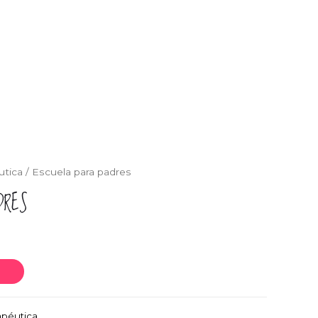
utica
/ Escuela para padres
DRES
apéutica