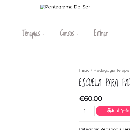
Terapias
Cursos
Entrar
Inicio
/
Pedagogía Terapé
ESCUELA PARA PA
€
60.00
Escuela
Añadir al carrito
para
padres
Categoría:
Pedagogía Ter