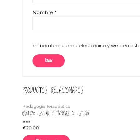
Nombre
*
mi nombre, correo electrónico y web en est
PRODUCTOS RELACIONADOS
Pedagogía Terapéutica
REFUERZO ESCOLAR Y TÉCNICAS DE ESTUDIO
Valorado
€
20.00
en
0
de