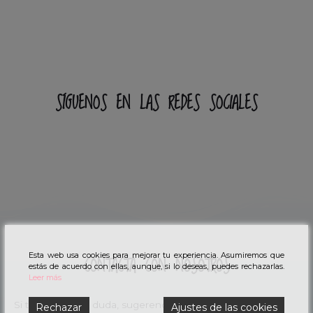
SÍGUENOS EN LAS REDES SOCIALES
Esta web usa cookies para mejorar tu experiencia. Asumiremos que
CONTACTA CON NOSOTROS
estás de acuerdo con ellas, aunque, si lo deseas, puedes rechazarlas.
Leer más
Si tienes alguna duda, sugerencia o quieres ponerte en
Rechazar
Ajustes de las cookies